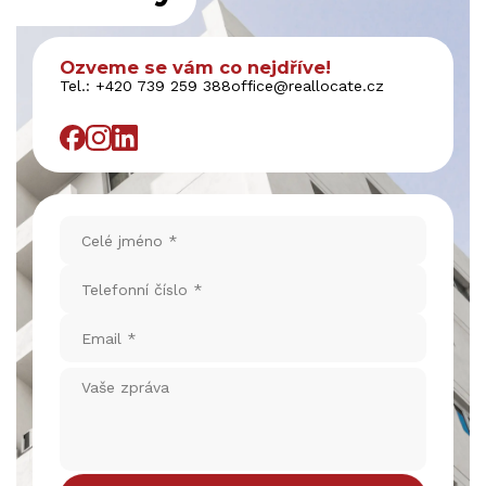
Ozveme se vám co nejdříve!
Tel.:
+420 739 259 388
office@reallocate.cz
Celé
jméno
*
Telefonní
číslo
*
Email
*
Vaše
zpráva