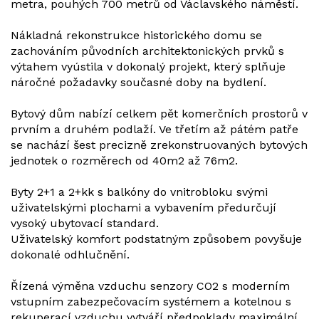
metra, pouhých 700 metrů od Václavského náměstí.
Nákladná rekonstrukce historického domu se
zachováním původních architektonických prvků s
výtahem vyústila v dokonalý projekt, který splňuje
náročné požadavky současné doby na bydlení.
Bytový dům nabízí celkem pět komerčních prostorů v
prvním a druhém podlaží. Ve třetím až pátém patře
se nachází šest precizně zrekonstruovaných bytových
jednotek o rozměrech od 40m2 až 76m2.
Byty 2+1 a 2+kk s balkóny do vnitrobloku svými
uživatelskými plochami a vybavením předurčují
vysoký ubytovací standard.
Uživatelský komfort podstatným způsobem povyšuje
dokonalé odhlučnění.
Řízená výměna vzduchu senzory CO2 s moderním
vstupním zabezpečovacím systémem a kotelnou s
rekuperací vzduchu vytváří předpoklady maximální